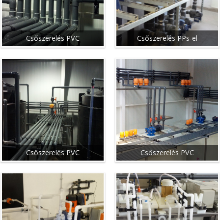
Csőszerelés PVC
Csőszerelés PPs-el
Csőszerelés PVC
Csőszerelés PVC