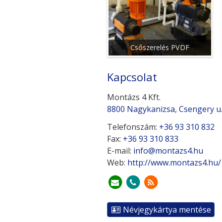
Csőszerelés PVDF
Kapcsolat
Montázs 4 Kft.
8800 Nagykanizsa, Csengery u.
Telefonszám:
+36 93 310 832
Fax:
+36 93 310 833
E-mail:
info@montazs4.hu
Web:
http://www.montazs4.hu/
Névjegykártya mentése