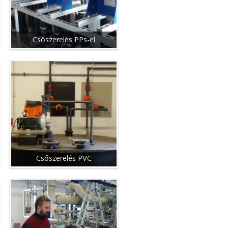
Csőszerelés PPs-el
Csőszerelés PVC