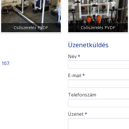
Csőszerelés PVDF
Csőszerelés PVDF
Üzenetküldés
-
Név
*
 107.
-
E-mail
*
-
Telefonszám
-
Üzenet
*