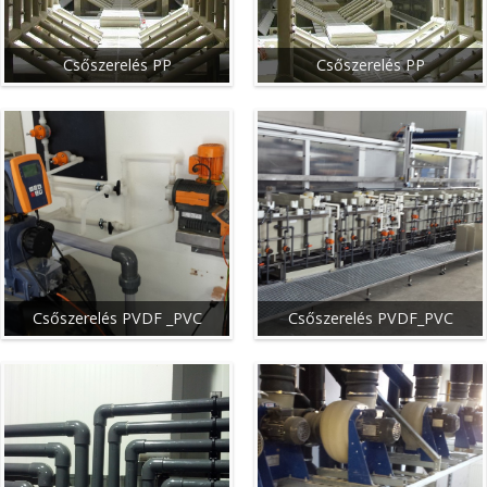
Csőszerelés PP
Csőszerelés PP
Csőszerelés PVDF _PVC
Csőszerelés PVDF_PVC