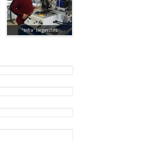
"Infra" hegesztés