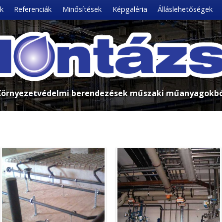
k
Referenciák
Minősítések
Képgaléria
Álláslehetőségek
Környezetvédelmi berendezések műszaki műanyagokbó